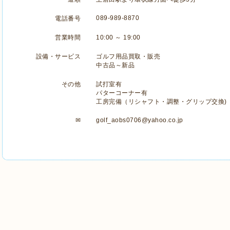
089-989-8870
電話番号
営業時間
10:00 ～ 19:00
設備・サービス
ゴルフ用品買取・販売
中古品～新品
その他
試打室有
パターコーナー有
工房完備（リシャフト・調整・グリップ交換)
✉
golf_aobs0706@yahoo.co.jp