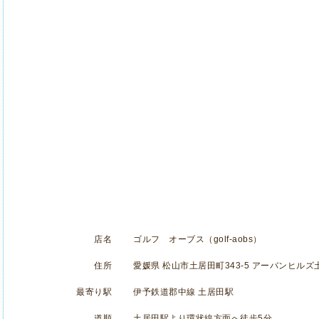
店名
ゴルフ オーブス（golf-aobs）
住所
愛媛県 松山市土居田町343-5 アーバンヒルズ
最寄り駅
伊予鉄道郡中線 土居田駅
道順
土居田駅より環状線方面へ徒歩5分