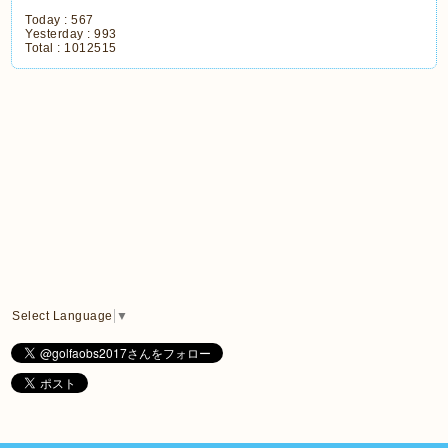
Today :
567
Yesterday :
993
Total :
1012515
Select Language
▼