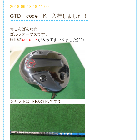
2018-06-13 18:41:00
GTD code K 入荷しました！
☆こんばんわ☆
ゴルフオーブスです。
GTDの
code K
が入ってまいりました(^^♪
シャフトはTRPXのT-3です❢