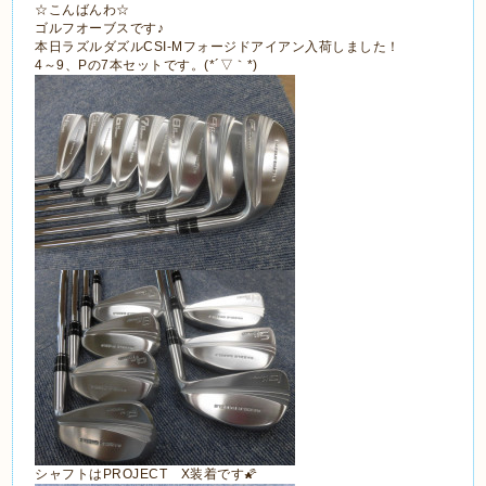
☆こんばんわ☆
ゴルフオーブスです♪
本日ラズルダズルCSI-Mフォージドアイアン入荷しました！
4～9、Pの7本セットです。(*´▽｀*)
シャフトはPROJECT X装着です🌠