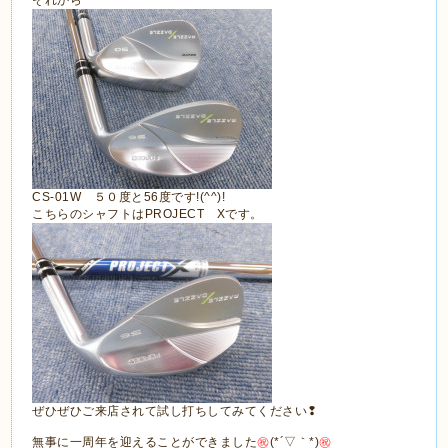
それから
CS-01W ５０度と56度です!(^^)!
こちらのシャフトはPROJECT Xです。
ぜひぜひご来店されて試し打ちしてみてください❢
無事に一周年を迎えることができました
㊗
(*´▽｀*)
㊗