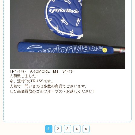
TPｺﾚｸｼｮﾝ AROMORE TM1 34ｲﾝﾁ
入荷致しました！
今、流行⁉のTRUSSです。
人気で、問い合わせ多数の商品でございます。
ぜひ高価買取のゴルフオーブスへお越しください‼
1
2
3
4
»