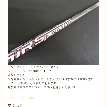
ブリヂストン B2 ドライバー 9.5度
シャフト AiR Speeder 1FLEX
入荷しました！
かなり軟らかいシャフトで、しならせて飛ばす方には最適です‼
2021モデル続々と入荷しております！
ぜひ高価買取のゴルフオーブスへお越しください‼
2021-10-30 18:06:00
早くも⁉