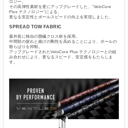
ロジー。
その高弾性素材を更にアップグレードした、”VeloCore
Plus テクノロジー”による、
更なる安定性とボールスピードの向上を実現しました。
SPREAD TOW FABRIC
最外装に独自の開繊クロス材を採用。
中間部の捩れと曲げの剛性を高めることにより、ボールの
散らばりを抑制。
アップグレードされたVeloCore Plus テクノロジーとの組
み合わせにより、更なるスピード、安定感をもたらしま
す。