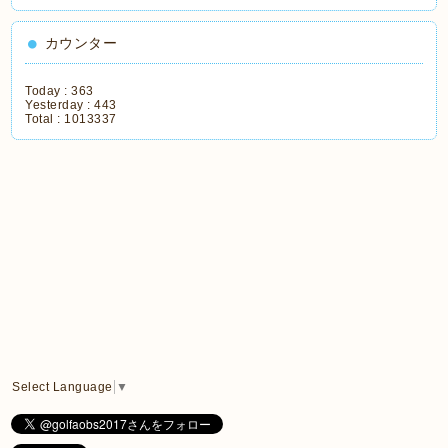
カウンター
Today :
363
Yesterday :
443
Total :
1013337
Select Language
▼