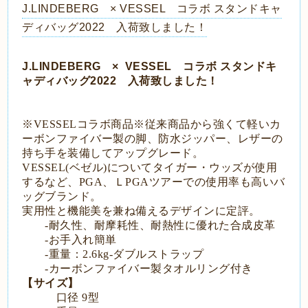
J.LINDEBERG × VESSEL コラボ スタンドキャ
ディバッグ2022 入荷致しました！
J.LINDEBERG × VESSEL コラボ スタンドキ
ャディバッグ2022 入荷致しました！
※VESSELコラボ商品※従来商品から強くて軽いカ
ーボンファイバー製の脚、防水ジッパー、レザーの
持ち手を装備してアップグレード。
VESSEL(ベゼル)についてタイガー・ウッズが使用
するなど、PGA、ＬPGAツアーでの使用率も高いバ
ッグブランド。
実用性と機能美を兼ね備えるデザインに定評。
-耐久性、耐摩耗性、耐熱性に優れた合成皮革
-お手入れ簡単
-重量：2.6kg-ダブルストラップ
-カーボンファイバー製タオルリング付き
【サイズ】
口径 9型