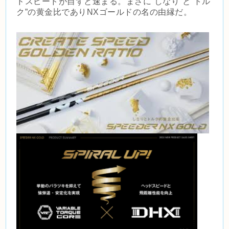
ドスピードが自ずと速まる。
まさに“しなり”と“トル
ク”の黄金比でありNXゴールドの名の由縁だ。