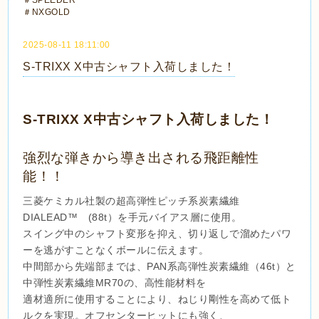
＃SPEEDER
＃NXGOLD
2025-08-11 18:11:00
S-TRIXX X中古シャフト入荷しました！
S-TRIXX X中古シャフト入荷しました！
強烈な弾きから導き出される飛距離性
能！！
三菱ケミカル社製の超高弾性ピッチ系炭素繊維
DIALEAD™ (88t）を手元バイアス層に使用。
スイング中のシャフト変形を抑え、切り返しで溜めたパワ
ーを逃がすことなくボールに伝えます。
中間部から先端部までは、PAN系高弾性炭素繊維（46t）と
中弾性炭素繊維MR70の、高性能材料を
適材適所に使用することにより、ねじり剛性を高めて低ト
ルクを実現。オフセンターヒットにも強く、