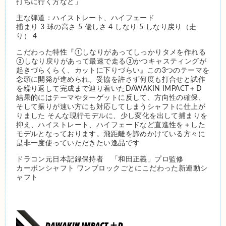
打ちに行く方など」
主な弾道：ハイストレート、ハイフェード
捕まり 3 球の高さ 5 優しさ 4 しなり 5 しなり戻り（走
り） 4
こだわった特性『①しなりがあってしっかりタメを作れる
②しなり戻りがあって最速で走る③かつキャスティングが
起きづらくらく、カットに下りづらい』
この3つのテーマを
念頭に開発が進められ、妥協を許さず何度も打合せと試作
を繰り返して完成まで辿り着いたDAWAKIN IMPACT＋D
結果的にはテーマやターゲットに反して、方向性の確保、
そして振りが速い方にも対応してしまうシャフトに仕上が
りました
そんな現行モデルに、少し変化を出して捕まりを
抑え、ハイストレート、ハイフェードなど直進性を＋した
モデルとなっております。
飛距離を諦めかけている方々に
是非一度使っていただきたい逸品です
ドラコン元日本記録保持者 「和田正義」プロ監修
カーボンシャフト ワンブロックごとにこだわった新連動シ
ャフト