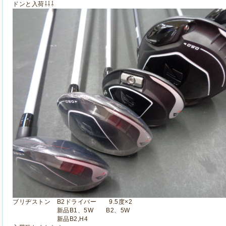
ドンと入荷⇩⇩⇩
ブリヂストン B2ドライバー 9.5度×2
新品B1、5W B2、5W
新品B2,H4