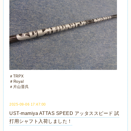
TRPX
＃
＃
Royal
片山晋呉
＃
2025-09-06 17:47:00
UST-mamiya ATTAS SPEED アッタススピード 試
打用シャフト入荷しました！