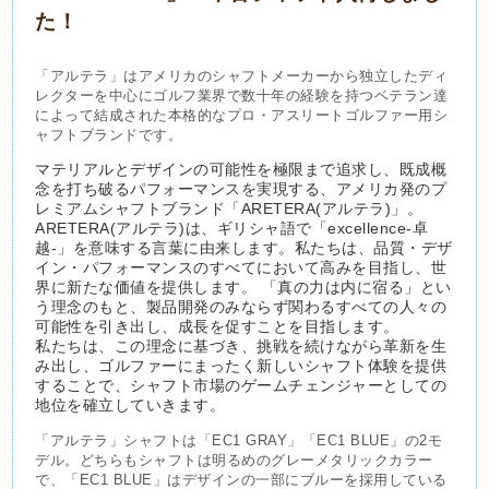
た！
「アルテラ」はアメリカのシャフトメーカーから独立したディ
レクターを中心にゴルフ業界で数十年の経験を持つベテラン達
によって結成された本格的なプロ・アスリートゴルファー用シ
ャフトブランドです。
マテリアルとデザインの可能性を極限まで追求し、既成概
念を打ち破るパフォーマンスを実現する、アメリカ発のプ
レミアムシャフトブランド「ARETERA(アルテラ)」。
ARETERA(アルテラ)は、ギリシャ語で「excellence-卓
越-」を意味する言葉に由来します。私たちは、品質・デザ
イン・パフォーマンスのすべてにおいて高みを目指し、世
界に新たな価値を提供します。 「真の力は内に宿る」とい
う理念のもと、製品開発のみならず関わるすべての人々の
可能性を引き出し、成長を促すことを目指します。
私たちは、この理念に基づき、挑戦を続けながら革新を生
み出し、ゴルファーにまったく新しいシャフト体験を提供
することで、シャフト市場のゲームチェンジャーとしての
地位を確立していきます。
「アルテラ」シャフトは「EC1 GRAY」「EC1 BLUE」の2モ
デル。どちらもシャフトは明るめのグレーメタリックカラー
で、「EC1 BLUE」はデザインの一部にブルーを採用している