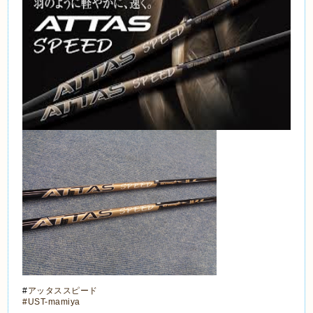
#
アッタススピード
#UST-mamiya