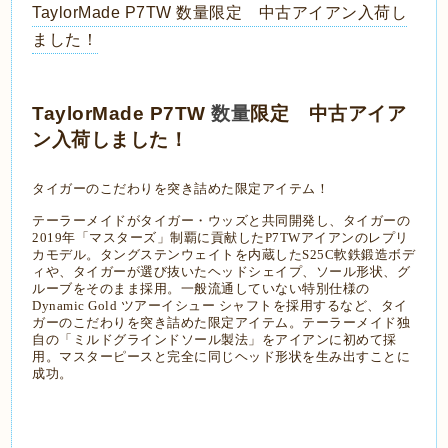
TaylorMade P7TW 数量限定 中古アイアン入荷し
ました！
TaylorMade P7TW
数量
限定
中古アイア
ン入荷しました！
タイガーのこだわりを突き詰めた限定アイテム！
テーラーメイドがタイガー・ウッズと共同開発し、タイガーの
2019年「マスターズ」制覇に貢献した
P7TW
アイアンのレプリ
カモデル。タングステンウェイトを内蔵したS25C軟鉄鍛造ボデ
ィや、
タイガーが選び抜いたヘッドシェイプ、ソール形状、グ
ルーブをそのまま採用。
一般流通していない特別仕様の
Dynamic Gold ツアーイシュー シャフトを採用するなど、タイ
ガーのこだわりを突き詰めた限定アイテム。テーラーメイド独
自の「ミルドグラインドソール製法」をアイアンに初めて採
用。マスターピースと完全に同じヘッド形状を生み出すことに
成功。