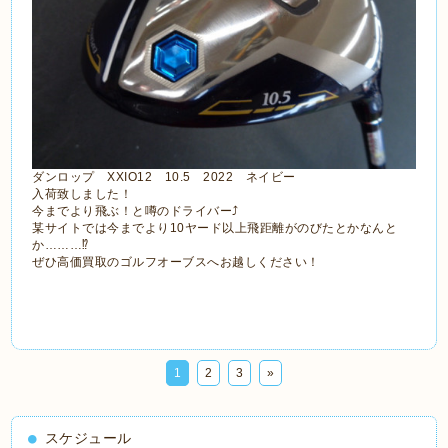
ダンロップ XXIO12 10.5 2022 ネイビー
入荷致しました！
今までより飛ぶ！と噂のドライバー⤴
某サイトでは今までより10ヤード以上飛距離がのびたとかなんと
か………⁉
ぜひ高価買取のゴルフオーブスへお越しください！
1
2
3
»
スケジュール