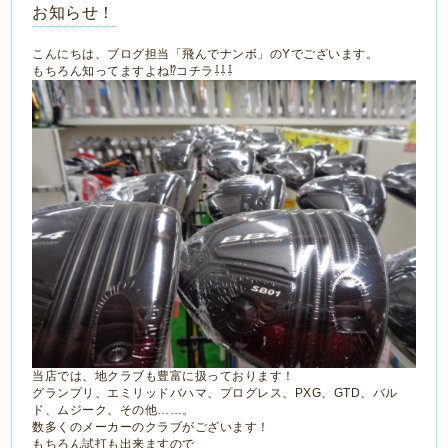
お知らせ！
こんにちは、ブログ担当「飛んでナンボ」のYでございます。
もちろん知ってますよね⁉コチラ⇩⇩⇩
当店では、地クラブも豊富に扱っております！
グランプリ、エミリッドバハマ、プログレス、PXG、GTD、バル
ド、ムジーク、その他……。
数多くのメーカーのクラブがございます！
もちろん試打も出来ますので