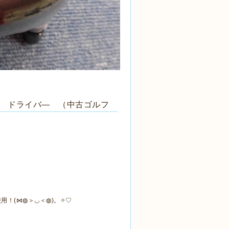
460D ドライバ― （中古ゴルフ
！(⋈◍＞◡＜◍)。✧♡