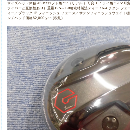
サイズヘッド体積 450ccロフト角75°（リアル ）可変 ±1° ライ角 59.5°可
ライバーと互換性あり）重量195～198g素材製法ディー / 6-4 チタン フェース
ィー／ブラック IP フィニッシュ フェース／サテンフィニッシュウェイト標準
ンチヘッド価格62,000 yen (税別)