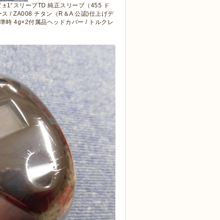
変 ±1°スリーブTD 純正スリーブ（455 ド
 / ZA008 チタン（R＆A 公認)仕上げデ
時 4g×2付属品ヘッドカバー / トルクレ