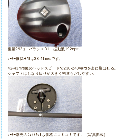
重量292g バランスD1 振動数192cpm
ﾒｰｶｰ推奨H/Sは38-41m/sです。
42-43m/s位のヘッドスピードで230-240yardを楽に飛ばせる。
シャフトはしなり戻りが大きく初速もだしやすい。
ﾒｰｶｰ別売のｳｪｲﾄｷｯﾄも価格にコミコミです。（写真掲載）