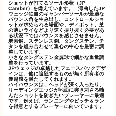
ショットが打てるソール形状（
JP
Camber
）を備えています。 湾曲した
JP
ウェッジ独自のキャンバーソールが最適な
バウンス角を生み出し、コントロールショ
ットが求められる場面や、ディボット、芝
の薄いライなどより速く振り抜く必要があ
る状況下ではバウンスを感じさせません。
炭素鋼、ステンレス鋼、タングステン、チ
タンを組み合わせて重心の中心を厳密に調
整しています。
小さなタングステン金属球で細かな重量調
整を行っています。
JPウェッジの卓越したフェースバックデザ
インは、他に追随するものが無く所有者の
優越感を満たしてくれます。
ハイバウンスは、ヘッドが深く入ったり、
リーディングエッジが地面に突き刺さる噛
んだショットを防ぎたいプレーヤーに最適
です。例えば、ランニングやピッチ＆ラン
を得意とするプレーヤーに向いています。