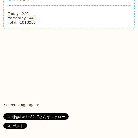
Today :
289
Yesterday :
443
Total :
1013263
Select Language
▼