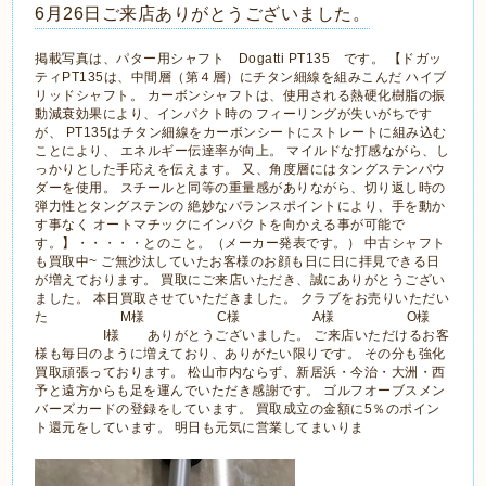
6月26日ご来店ありがとうございました。
掲載写真は、パター用シャフト Dogatti PT135 です。 【ドガッ
ティPT135は、中間層（第４層）にチタン細線を組みこんだ ハイブ
リッドシャフト。 カーボンシャフトは、使用される熱硬化樹脂の振
動減衰効果により、インパクト時の フィーリングが失いがちです
が、 PT135はチタン細線をカーボンシートにストレートに組み込む
ことにより、 エネルギー伝達率が向上。 マイルドな打感ながら、し
っかりとした手応えを伝えます。 又、角度層にはタングステンパウ
ダーを使用。 スチールと同等の重量感がありながら、切り返し時の
弾力性とタングステンの 絶妙なバランスポイントにより、手を動か
す事なく オートマチックにインパクトを向かえる事が可能で
す。】・・・・・とのこと。（メーカー発表です。） 中古シャフト
も買取中~ ご無沙汰していたお客様のお顔も日に日に拝見できる日
が増えております。 買取にご来店いただき、誠にありがとうござい
ました。 本日買取させていただきました。 クラブをお売りいただい
た M様 C様 A様 O様
I様 ありがとうございました。 ご来店いただけるお客
様も毎日のように増えており、ありがたい限りです。 その分も強化
買取頑張っております。 松山市内ならず、新居浜・今治・大洲・西
予と遠方からも足を運んでいただき感謝です。 ゴルフオーブスメン
バーズカードの登録をしています。 買取成立の金額に5％のポイン
ト還元をしています。 明日も元気に営業してまいりま