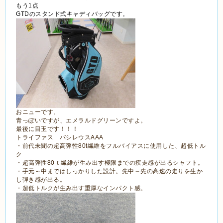
もう1点
GTDのスタンド式キャディバッグです。
おニューです。
青っぽいですが、エメラルドグリーンですよ。
最後に目玉です！！！
トライファス バシレウスAAA
・前代未聞の超高弾性80t繊維をフルバイアスに使用した、超低トル
ク
・超高弾性80ｔ繊維が生み出す極限までの疾走感が出るシャフト。
・手元～中まではしっかりした設計。先中～先の高速の走りを生か
し弾き感が出る。
・超低トルクが生み出す重厚なインパクト感。