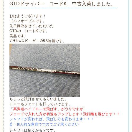
GTDドライバ― コードK 中古入荷しました。
おはようございます！
ゴルフオーブスです。
先日買取させていただいた
GTDの コードKです。
美品です。
ﾌﾟﾗﾁﾅﾑスピーダーの5S装着です。
ちょっと試打させてもらいました。
ドローもフェードも打っていけます。
「高弾道ハイドロ―で飛ばす」がウリですが、
フェードで入れた方が初速もアップします！飛距離も飛びます！！
シャフトが変われば、飛ばし方も変わります！！！
☝ 個人的な意見ですのでご了承ください
シャフトは抜くかも？です。