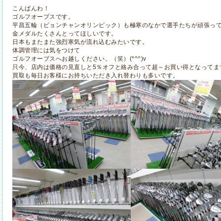
こんばんわ！
ゴルフオーブスです。
平昌五輪（ピョンチャンオリンピック）も極寒のなかで選手たちが頑張っ
金メダルたくさんとってほしいです。
日本もまたまた強烈寒気が流れ込むみたいです。
体調管理には気をつけて
ゴルフオーブスへお越しください。（笑）(*^^)v
只今、店内は価格の見直しと5％オフと絡み合って超～お買い得となってま
買取も毎日お客様にお持ちいただき入れ替わりも多いです。