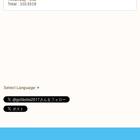
Total :
1013319
Select Language
▼