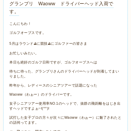
グランプリ Waoww ドライバーヘッド入荷で
す。
こんにちわ！
ゴルフオーブスです。
5月はラウンド⛳に競技⛳にゴルファーの皆さま
お忙しいみたい。
本日も絶好のゴルフ日和ですが、ゴルフオーブスへは
待ちに待った、グランプリさんのドライバーヘッドが到着してまい
りました。
昨年から、レディースのシニアツアーで話題になった
Waoww（わぉー）のドライバーです。
女子シニアツアー使用率NO.1のヘッドで、抜群の飛距離をはじき出
すヘッドですよぉ~!(^^)!
試打した女子プロの方々が次々にWaoww（わぉー）に魅了されたと
の話伺ってます。