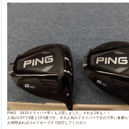
PING G425ドライバー早くも入荷しました。それも2本も！！
人気のLSTで9度と10.5度です。今大人気のドライバーですので早い者勝
お時間あればゴルフオーブスで試打してください