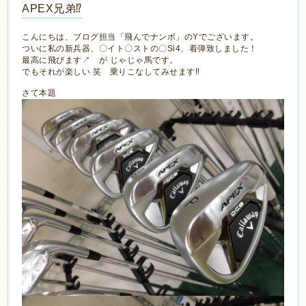
APEX兄弟⁉
こんにちは、ブログ担当「飛んでナンボ」のYでございます。
ついに私の新兵器、〇イト〇ストの〇Si4、着弾致しました！
最高に飛びます↗ が じゃじゃ馬です。
でもそれが楽しい 笑 乗りこなしてみせます‼
さて本題