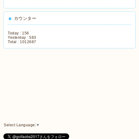
カウンター
Today :
156
Yesterday :
583
Total :
1012687
Select Language
▼