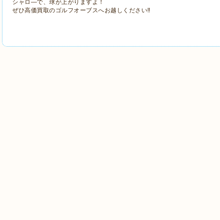
シャロ―で、球が上がりますよ！
ぜひ高価買取のゴルフオーブスへお越しください‼