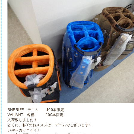
SHERIFF デニム 100本限定
VALIANT 各種 100本限定
入荷致しました！
とくに、私Yのおススメは、デニムでございます✨
いや～カッコイイ‼