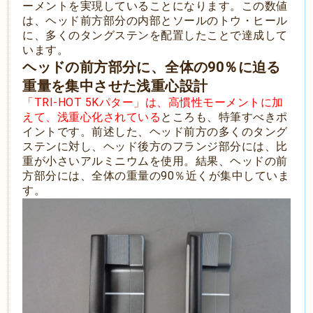
ーメントを実現していることになります。この数値
は、ヘッド前方部分の内部とソールのトウ・ヒール
に、多くのタングステンを配置したことで達成して
います。
ヘッドの前方部分に、全体の90％に迫る
重量を集中させた浅重心設計
「TRI-HOT 5Kパター」は、高慣性モーメントに加
えて、浅重心化されている
ところも、特筆すべきポ
イントです。前述した、ヘッド前方の多くのタング
ステンに対し、ヘッド後方のフランジ部分には、比
重が小さいアルミニウムを使用。結果、ヘッドの前
方部分には、全体の重量の90％近くが集中していま
す。