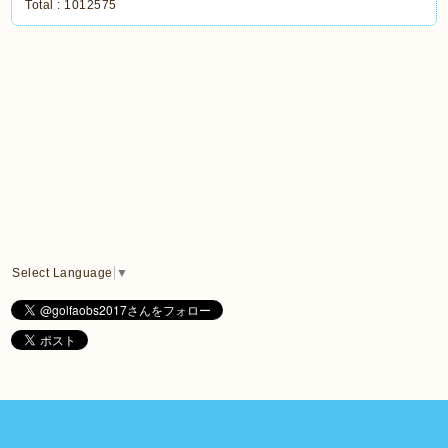
Total :
1012575
Select Language
▼