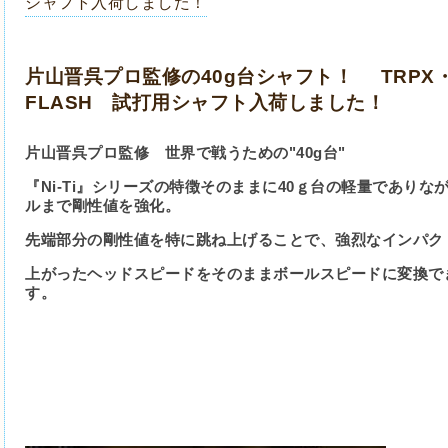
シャフト入荷しました！
片山晋呉プロ監修の40g台シャフト！ TRPX・Fa
FLASH 試打用シャフト入荷しました！
片山晋呉プロ監修
世界で戦うための"40g台"
『Ni-Ti』シリーズの特徴そのままに
40ｇ台の軽量でありな
ルまで剛性値を強化。
先端部分の剛性値を特に跳ね上げることで、
強烈なインパク
上がったヘッドスピードをそのままボールスピードに変換で
す。