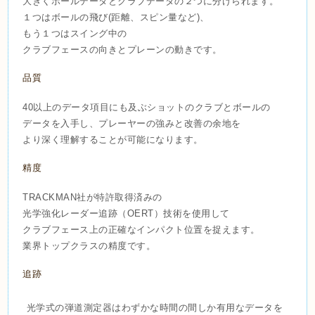
大きくボールデータとクラブデータの２つに分けられます。
１つはボールの飛び(距離、スピン量など)、
もう１つはスイング中の
クラブフェースの向きとプレーンの動きです。
品質
40以上のデータ項目にも及ぶショットのクラブとボールの
データを入手し、プレーヤーの強みと改善の余地を
より深く理解することが可能になります。
精度
TRACKMAN社が特許取得済みの
光学強化レーダー追跡（OERT）技術を使用して
クラブフェース上の正確なインパクト位置を捉えます。
業界トップクラスの精度です。
追跡
光学式の弾道測定器はわずかな時間の間しか有用なデータを