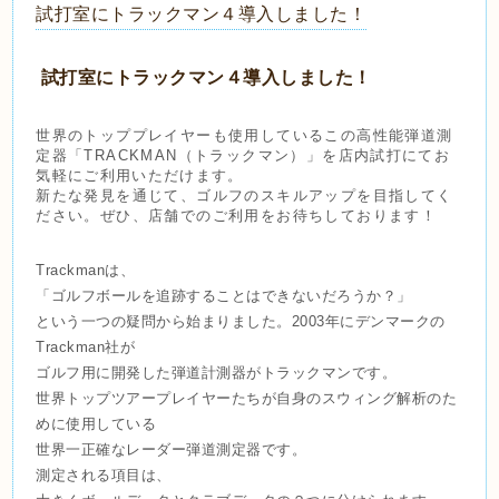
試打室にトラックマン４導入しました！
試打室にトラックマン４導入しました！
世界のトッププレイヤーも使用しているこの高性能弾道測
定器「TRACKMAN（トラックマン）」を
店内試打にてお
気軽にご利用いただけます。
新たな発見を通じて、ゴルフのスキルアップを目指してく
ださい。ぜひ、店舗でのご利用をお待ちしております！
Trackmanは、
「ゴルフボールを追跡することはできないだろうか？」
という一つの疑問から始まりました。
2003年にデンマークの
Trackman社が
ゴルフ用に開発した弾道計測器がトラックマンです。
世界トップツアープレイヤーたちが自身のスウィング解析のた
めに使用している
世界一正確なレーダー弾道測定器です。
測定される項目は、