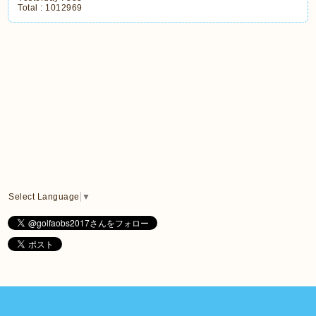
Total :
1012969
Select Language
▼